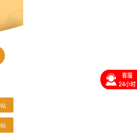
网站
网站