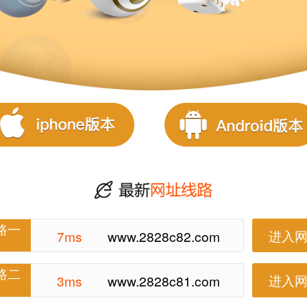
路一
进入
7ms
www.2828c82.com
路二
进入
3ms
www.2828c81.com